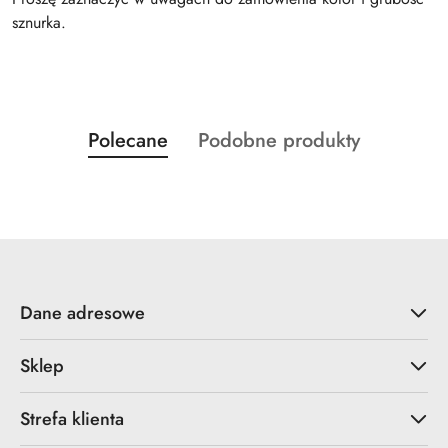
sznurka.
Produkty
Produkty
Polecane
Podobne produkty
Pomiń karuzelę produktów
o
o
statusie:
statusie:
Dane adresowe
Sklep
Strefa klienta