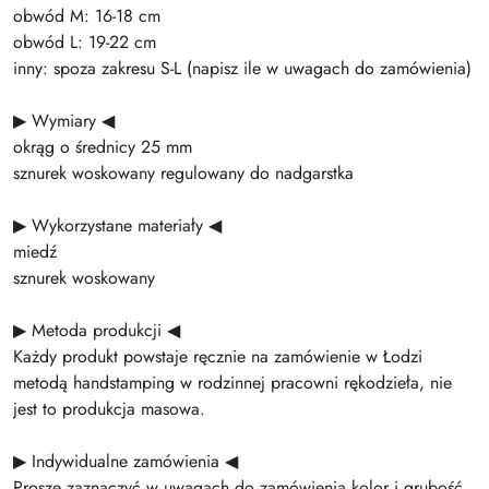
obwód M: 16-18 cm
obwód L: 19-22 cm
inny: spoza zakresu S-L (napisz ile w uwagach do zamówienia)
▶ Wymiary ◀
okrąg o średnicy 25 mm
sznurek woskowany regulowany do nadgarstka
▶ Wykorzystane materiały ◀
miedź
sznurek woskowany
▶ Metoda produkcji ◀
Każdy produkt powstaje ręcznie na zamówienie w Łodzi
metodą handstamping w rodzinnej pracowni rękodzieła, nie
jest to produkcja masowa.
▶ Indywidualne zamówienia ◀
Proszę zaznaczyć w uwagach do zamówienia kolor i grubość