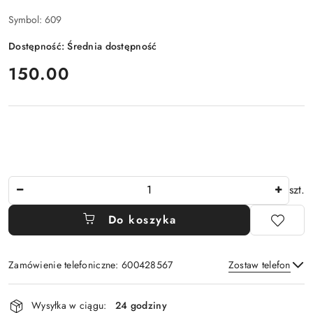
Symbol:
609
Dostępność:
Średnia dostępność
cena:
150.00
Ilość
szt.
Do koszyka
Zamówienie telefoniczne: 600428567
Zostaw telefon
Dostępność
Wysyłka w ciągu:
24 godziny
i