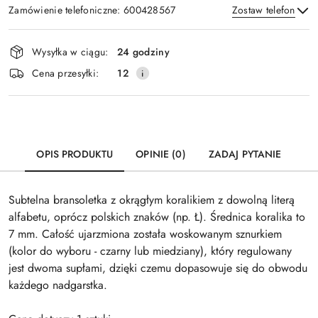
Zamówienie telefoniczne: 600428567
Zostaw telefon
Dostępność
Wysyłka w ciągu:
24 godziny
i
Wyślij
Cena przesyłki:
12
dostawa
OPIS PRODUKTU
OPINIE (0)
ZADAJ PYTANIE
Subtelna bransoletka z okrągłym koralikiem z dowolną literą
alfabetu, oprócz polskich znaków (np. Ł). Średnica koralika to
7 mm. Całość ujarzmiona została woskowanym sznurkiem
(kolor do wyboru - czarny lub miedziany), który regulowany
jest dwoma supłami, dzięki czemu dopasowuje się do obwodu
każdego nadgarstka.