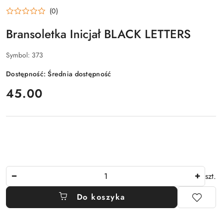
(0)
Bransoletka Inicjał BLACK LETTERS
Symbol:
373
Dostępność:
Średnia dostępność
cena:
45.00
Ilość
szt.
Do koszyka