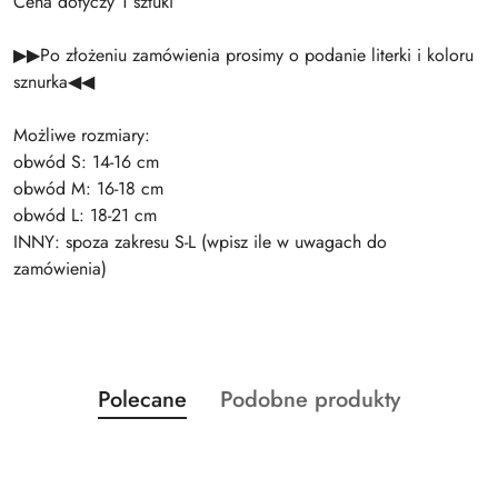
Cena dotyczy 1 sztuki
▶▶Po złożeniu zamówienia prosimy o podanie literki i koloru
sznurka◀◀
Możliwe rozmiary:
obwód S: 14-16 cm
obwód M: 16-18 cm
obwód L: 18-21 cm
INNY: spoza zakresu S-L (wpisz ile w uwagach do
zamówienia)
Produkty
Produkty
Polecane
Podobne produkty
Pomiń karuzelę produktów
o
o
statusie:
statusie: