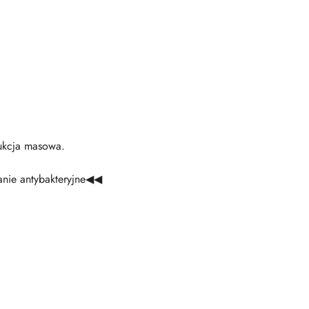
dukcja masowa.
anie antybakteryjne◀◀