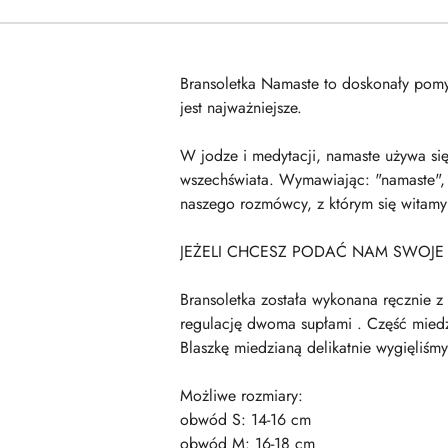
Bransoletka Namaste to doskonały pomy
jest najważniejsze.
W jodze i medytacji, namaste używa się
wszechświata. Wymawiając: "namaste", ł
naszego rozmówcy, z którym się witamy
JEŻELI CHCESZ PODAĆ NAM SWOJE
Bransoletka została wykonana ręcznie 
regulację dwoma supłami . Część mied
Blaszkę miedzianą delikatnie wygięliś
Możliwe rozmiary:
obwód S: 14-16 cm
obwód M: 16-18 cm