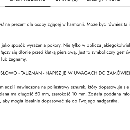
sł na prezent dla osoby żyjącej w harmonii. Może być również tal
 jako sposób wyrażenia pokory. Nie tylko w obliczu jakiegokolwie
ączy się dłonie przed klatką piersiową. Jest to symboliczny gest
 lub żegnamy.
 SŁOWO - TALIZMAN - NAPISZ JE W UWAGACH DO ZAMÓWIE
z miedzi i nawleczona na poliestrowy sznurek, który dopasowuje s
ziana ma długość 50 mm, szerokość 10 mm. Została poddana młot
my, aby mogła idealnie dopasować się do Twojego nadgarstka.