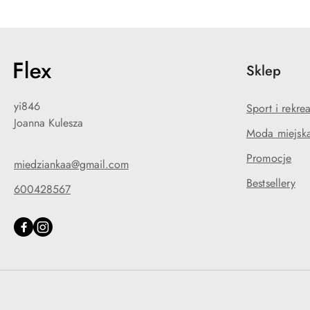
Sklep
yi846
Sport i rekre
Joanna Kulesza
Moda miejska
Promocje
miedziankaa@gmail.com
Bestsellery
600428567