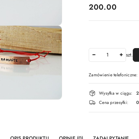
cena:
200.00
Ilość
szt.
Zamówienie telefoniczne
Dostępność
Wysyłka w ciągu:
2
i
Cena przesyłki:
dostawa
OPIS PRODUKTU
OPINIE (0)
ZADAJ PYTANIE