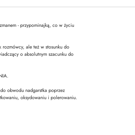
izmanem - przypominajką, co w życiu
k rozmówcy, ale też w stosunku do
 świadczący o absolutnym szacunku do
NIA.
ię do obwodu nadgarstka poprzez
kowaniu, oksydowaniu i polerowaniu.