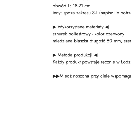
obwód L: 18-21 cm
inny: spoza zakresu S-L (napisz ile po
▶ Wykorzystane materiały ◀
sznurek poliestrowy - kolor czerwony
miedziana blaszka długość 50 mm, sz
▶ Metoda produkcji ◀
Każdy produkt powstaje ręcznie w Łodzi
▶▶Miedź noszona przy ciele wspomaga 
Pomiń karuzelę produktów