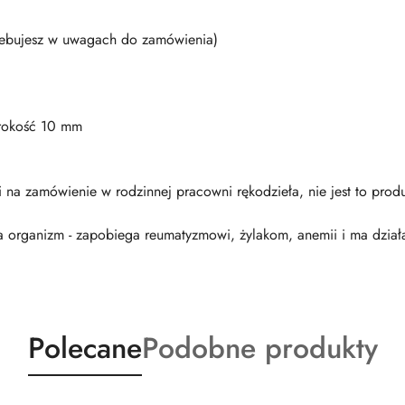
trzebujesz w uwagach do zamówienia)
erokość 10 mm
 na zamówienie w rodzinnej pracowni rękodzieła, nie jest to pro
organizm - zapobiega reumatyzmowi, żylakom, anemii i ma dział
Produkty
Produkty
Polecane
Podobne produkty
o
o