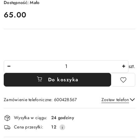
Dostępność:
Mało
cena:
65.00
Ilość
szt.
Do koszyka
Zamówienie telefoniczne: 600428567
Zostaw telefon
Dostępność
Wysyłka w ciągu:
24 godziny
i
Wyślij
Cena przesyłki:
12
dostawa