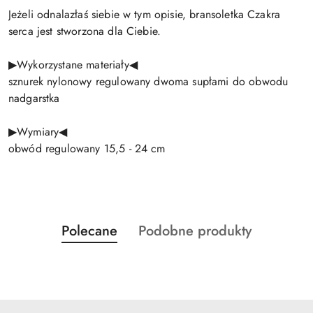
Jeżeli odnalazłaś siebie w tym opisie, bransoletka Czakra
serca jest stworzona dla Ciebie.
▶Wykorzystane materiały◀
sznurek nylonowy regulowany dwoma supłami do obwodu
nadgarstka
▶Wymiary◀
obwód regulowany 15,5 - 24 cm
Produkty
Produkty
Polecane
Podobne produkty
Pomiń karuzelę produktów
o
o
statusie:
statusie: