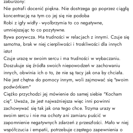
zaburzony:
Nie potrafi docenić piękna. Nie dostrzega go poprzez ciągłą
koncentrację na tym co jej się nie podoba
Robi z igły widły - wyolbrzymia to co negatywne,
umniejszając to co pozytywne.
Bywa porywcza. Ma trudności w relacjach z innymi. Czuje się
samotna, brak w niej cierpliwości i troskliwości dla innych
istot
Czuje urazę w swoim sercu i ma trudności w wybaczaniu.
Doszukuje się źródła swoich niepowodzeń w zachowaniu
innych, obwinia ich o to, że nie są tacy jak ona by chciała.
Nie jest chętna do pomocy innym, woli zajmować się "swoim
podwórkiem"
Ciężko przychodzi jej mówienie do samej siebie "Kocham
cię". Uważa, że jest najważniejsza więc inni powinni
zachowywać się tak jak ona tego chce. Trzyma urazy w
swoim sercu i nie ma ochoty ani zamiaru puścić w
zapomnienie negatywnych zdarzeń z przeszłości. Mało w niej
współczucia i empatii, potrzebuje częstego zapewnienia o