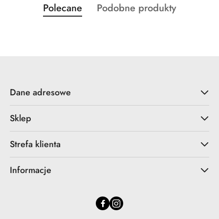
Produkty
Produkty
Polecane
Podobne produkty
Pomiń karuzelę produktów
o
o
statusie:
statusie:
Dane adresowe
Sklep
Strefa klienta
Informacje