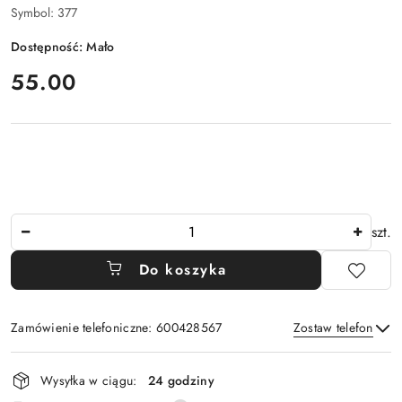
Symbol:
377
Dostępność:
Mało
cena:
55.00
Ilość
szt.
Do koszyka
Zamówienie telefoniczne: 600428567
Zostaw telefon
Dostępność
Wysyłka w ciągu:
24 godziny
i