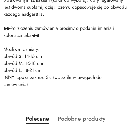
woskowanym sznurkiem (kolor do wyboru), który regulowany
jest dwoma supłami, dzięki czemu dopasowuje się do obwodu
każdego nadgarstka.
▶▶Po złożeniu zamówienia prosimy o podanie imienia i
koloru sznurka◀◀
Możliwe rozmiary:
obwód S: 14-16 cm
obwód M: 16-18 cm
obwód L: 18-21 cm
INNY: spoza zakresu S-L (wpisz ile w uwagach do
zamówienia)
Produkty
Produkty
Polecane
Podobne produkty
Pomiń karuzelę produktów
o
o