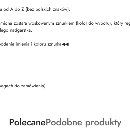
etu od A do Z (bez polskich znaków).
rzmiona została woskowanym sznurkiem (kolor do wyboru), który re
ego nadgarstka.
odanie imienia i koloru sznurka◀◀
uwagach do zamówienia)
Produkty
Produkty
Polecane
Podobne produkty