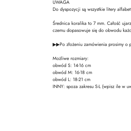
UWAGA
Do dyspozycji są wszystkie litery alfab
Średnica koralika to 7 mm. Całość uja
czemu dopasowuje się do obwodu każd
▶▶Po złożeniu zamówienia prosimy o p
Możliwe rozmiary:
obwód S: 14-16 cm
obwód M: 16-18 cm
obwód L: 18-21 cm
INNY: spoza zakresu S-L (wpisz ile w 
Pomiń karuzelę produktów