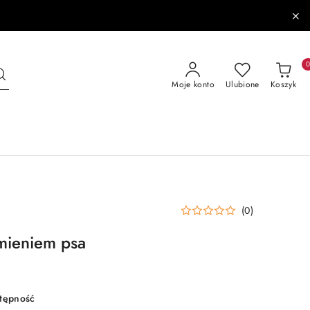
Moje konto
Ulubione
Koszyk
(0)
imieniem psa
stępność