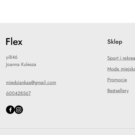
Sklep
yi846
Sport i rekre
Joanna Kulesza
Moda miejska
Promocje
miedziankaa@gmail.com
Bestsellery
600428567