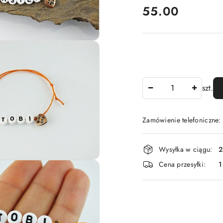
cena:
55.00
Ilość
szt.
Zamówienie telefoniczne
Dostępność
Wysyłka w ciągu:
2
i
Cena przesyłki:
1
dostawa