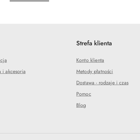
o
o
statusie:
statusie:
Strefa klienta
acja
Konto klienta
 i akcesoria
Metody płatności
Dostawa - rodzaje i czas
Pomoc
Blog