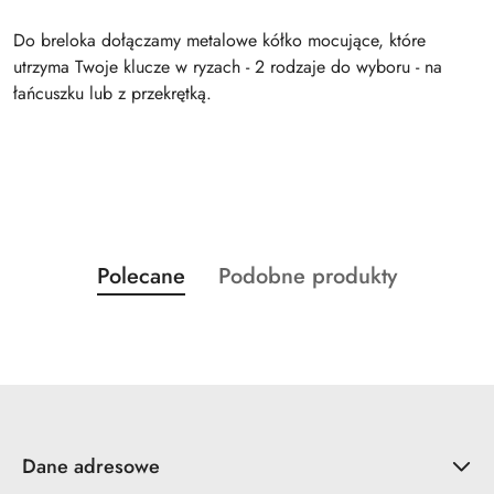
Do breloka dołączamy metalowe kółko mocujące, które
utrzyma Twoje klucze w ryzach - 2 rodzaje do wyboru - na
łańcuszku lub z przekrętką.
Produkty
Produkty
Polecane
Podobne produkty
Pomiń karuzelę produktów
o
o
statusie:
statusie:
Dane adresowe