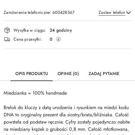
Zamówienie telefoniczne: 600428567
Zostaw telefon
Dostępność
Wysyłka w ciągu:
24 godziny
i
Wyślij
Cena przesyłki:
0
dostawa
OPIS PRODUKTU
OPINIE (0)
ZADAJ PYTANIE
Miedzianka = 100% handmade
Brelok do kluczy z datą urodzenia i rysunkiem na miedzi kodu
DNA to oryginalny prezent dla siostry/brata/bliźniaka. Całość
powstała od podstaw ręcznie. Cyfry zostały pojedynczo nabite
na miedziany krążek o grubości 0,8 mm. Całość młotkowana,