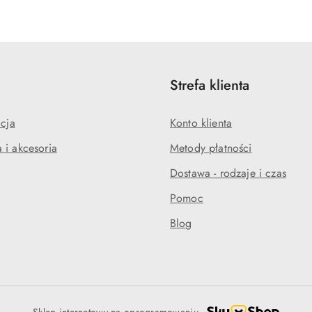
statusie:
statusie:
Strefa klienta
acja
Konto klienta
 i akcesoria
Metody płatności
Dostawa - rodzaje i czas
Pomoc
Blog
Sklep internetowy na oprogramowaniu