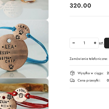
cena:
320.00
Ilość
szt.
Zamówienie telefoniczne
Dostępność
Wysyłka w ciągu:
2
i
Cena przesyłki:
dostawa