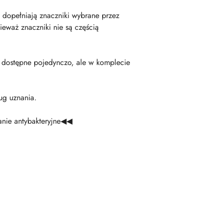
 dopełniają znaczniki wybrane przez
eważ znaczniki nie są częścią
ą dostępne pojedynczo, ale w komplecie
ug uznania.
anie antybakteryjne◀◀