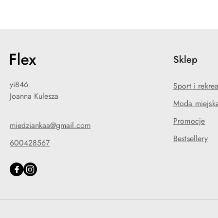
Sklep
yi846
Sport i rekre
Joanna Kulesza
Moda miejska
Promocje
miedziankaa@gmail.com
Bestsellery
600428567