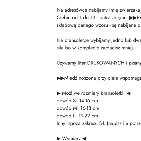
Na adresówce nabijamy imię zwierzaka, 
Ciebie od 1 do 13 - patrz zdjęcie. ▶▶P
składową danego wzoru - są nabijane p
Na bransoletce wybijamy jedno lub dwa
siła bo w komplecie zapłacisz mniej.
Używamy liter DRUKOWANYCH i pisanych.
▶▶Miedź noszona przy ciele wspomaga 
▶ Możliwe rozmiary bransoletki: ◀
obwód S: 14-16 cm
obwód M: 16-18 cm
obwód L: 19-22 cm
Inny: spoza zakresu S-L (napisz ile po
▶ Wymiary ◀