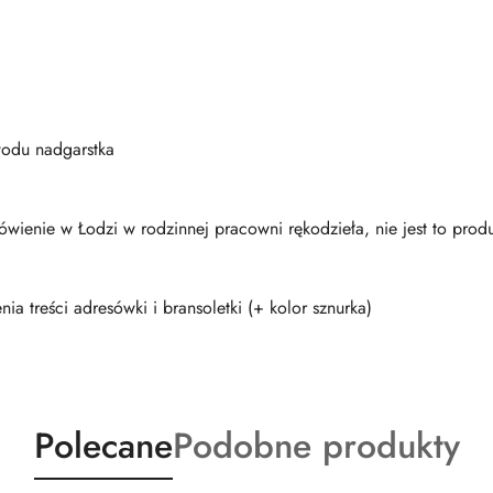
odu nadgarstka
wienie w Łodzi w rodzinnej pracowni rękodzieła, nie jest to pro
ia treści adresówki i bransoletki (+ kolor sznurka)
Produkty
Produkty
Polecane
Podobne produkty
o
o