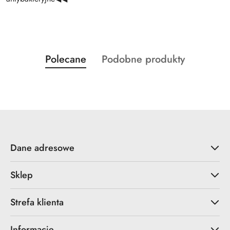
Produkty
Produkty
Polecane
Podobne produkty
Pomiń karuzelę produktów
o
o
statusie:
statusie:
Dane adresowe
Sklep
Strefa klienta
Informacje