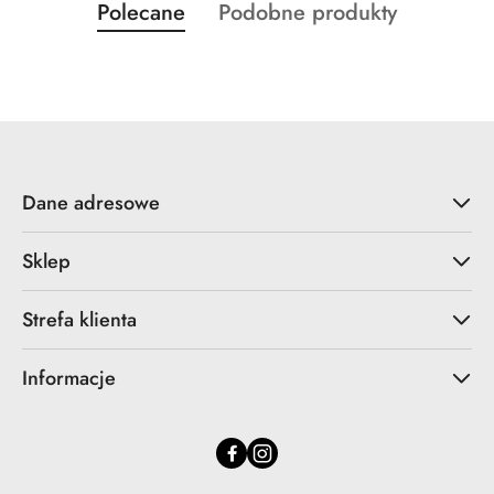
Produkty
Produkty
Polecane
Podobne produkty
Pomiń karuzelę produktów
o
o
statusie:
statusie:
Dane adresowe
Sklep
Strefa klienta
Informacje