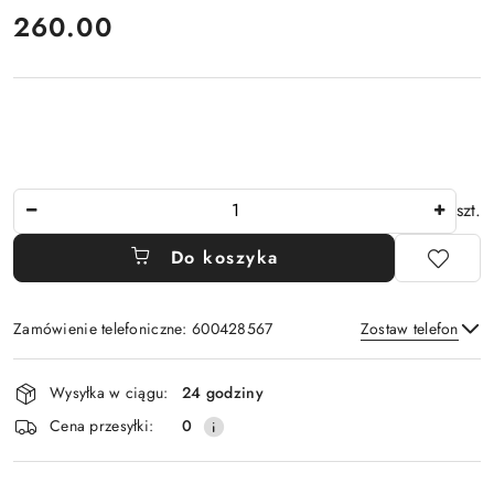
cena:
260.00
Ilość
szt.
Do koszyka
Zamówienie telefoniczne: 600428567
Zostaw telefon
Dostępność
Wysyłka w ciągu:
24 godziny
i
Wyślij
Cena przesyłki:
0
dostawa