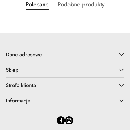
Produkty
Produkty
Polecane
Podobne produkty
Pomiń karuzelę produktów
o
o
statusie:
statusie:
Dane adresowe
Sklep
Strefa klienta
Informacje