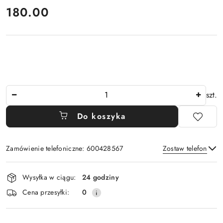
cena:
180.00
Ilość
szt.
Do koszyka
Zamówienie telefoniczne: 600428567
Zostaw telefon
Dostępność
Wysyłka w ciągu:
24 godziny
i
Wyślij
Cena przesyłki:
0
dostawa