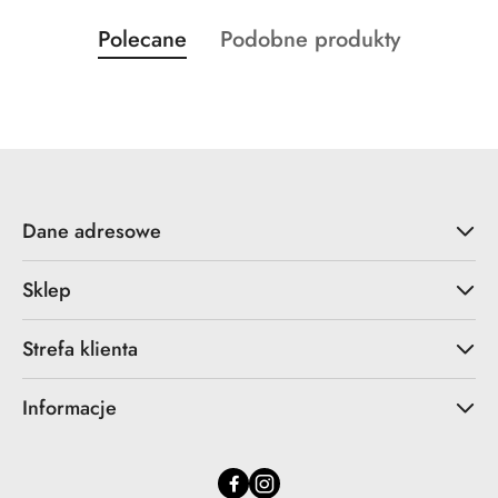
Produkty
Produkty
Polecane
Podobne produkty
Pomiń karuzelę produktów
o
o
statusie:
statusie:
Dane adresowe
Sklep
Strefa klienta
Informacje