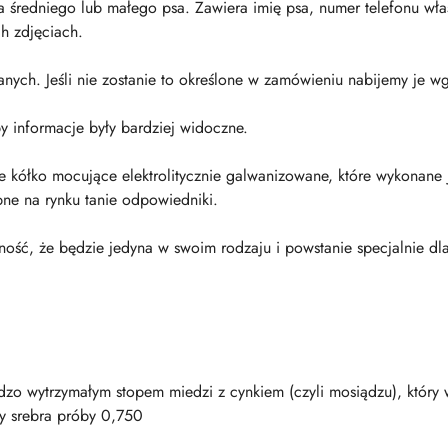
średniego lub małego psa. Zawiera imię psa, numer telefonu właśc
ch zdjęciach.
h. Jeśli nie zostanie to określone w zamówieniu nabijemy je wg
y informacje były bardziej widoczne.
kółko mocujące elektrolitycznie galwanizowane, które wykonane j
pne na rynku tanie odpowiedniki.
ść, że będzie jedyna w swoim rodzaju i powstanie specjalnie dl
zo wytrzymałym stopem miedzi z cynkiem (czyli mosiądzu), który 
wy srebra próby 0,750