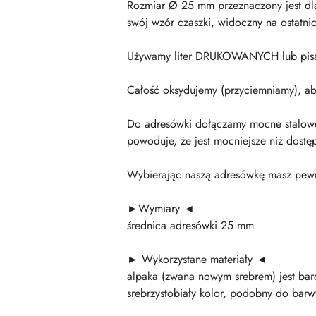
Rozmiar Ø 25 mm przeznaczony jest dla 
swój wzór czaszki, widoczny na ostatni
Używamy liter DRUKOWANYCH lub pisanyc
Całość oksydujemy (przyciemniamy), ab
Do adresówki dołączamy mocne stalowe 
powoduje, że jest mocniejsze niż dostę
Wybierając naszą adresówkę masz pewno
►Wymiary ◄
średnica adresówki 25 mm
► Wykorzystane materiały ◄
alpaka (zwana nowym srebrem) jest bard
srebrzystobiały kolor, podobny do bar