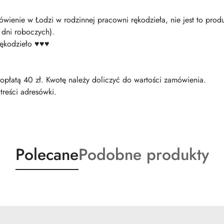
wienie w Łodzi w rodzinnej pracowni rękodzieła, nie jest to prod
 dni roboczych).
rękodzieło ♥♥♥
dopłatą 40 zł. Kwotę należy doliczyć do wartości zamówienia.
treści adresówki.
Produkty
Produkty
Polecane
Podobne produkty
o
o
statusie:
statusie: