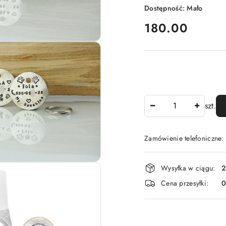
Dostępność:
Mało
cena:
180.00
Ilość
szt.
Zamówienie telefoniczne
Dostępność
Wysyłka w ciągu:
2
i
Cena przesyłki:
dostawa