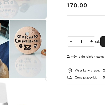
cena:
170.00
Ilość
szt.
Zamówienie telefoniczne
Dostępność
Wysyłka w ciągu:
2
i
Cena przesyłki:
dostawa