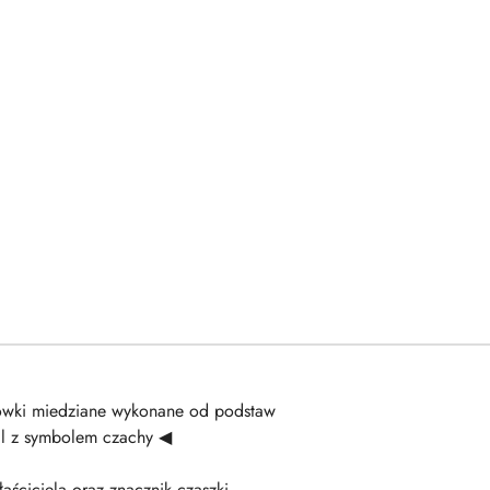
sówki miedziane wykonane od podstaw
ll z symbolem czachy ◀
ściciela oraz znacznik czaszki -