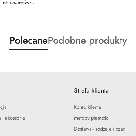
treści adresówki.
Produkty
Produkty
Polecane
Podobne produkty
o
o
statusie:
statusie:
Strefa klienta
acja
Konto klienta
 i akcesoria
Metody płatności
Dostawa - rodzaje i czas