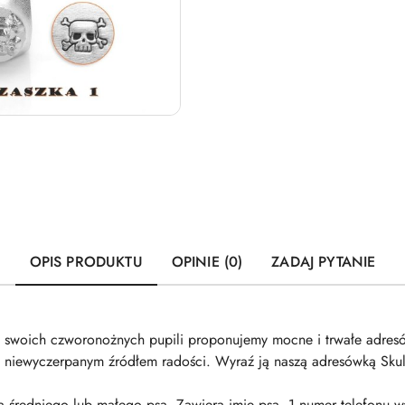
OPIS PRODUKTU
OPINIE (0)
ZADAJ PYTANIE
wo swoich czworonożnych pupili proponujemy mocne i trwałe adre
t niewyczerpanym źródłem radości. Wyraź ją naszą adresówką Sku
średniego lub małego psa. Zawiera imię psa, 1 numer telefonu wła