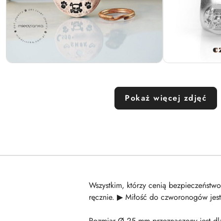
Pokaż więcej zdjęć
Wszystkim, którzy cenią bezpieczeńst
ręcznie. ▶ Miłość do czworonogów jes
Rozmiar Ø 25 mm przeznaczony jest dla 