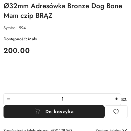
Ø32mm Adresówka Bronze Dog Bone
Mam czip BRĄZ
Symbol:
594
Dostępność:
Mało
cena:
200.00
Ilość
szt.
Do koszyka
Zamówienie telefoniczne: 600428567
Zostaw telefon