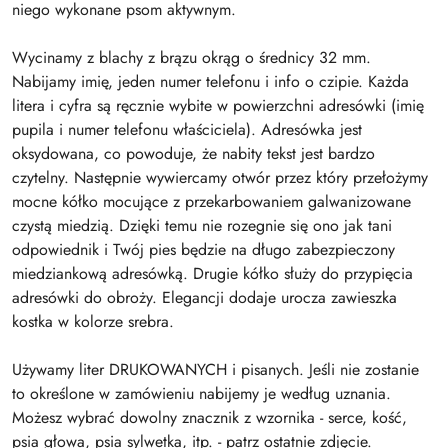
niego wykonane psom aktywnym.
Wycinamy z blachy z brązu okrąg o średnicy 32 mm.
Nabijamy imię, jeden numer telefonu i info o czipie. Każda
litera i cyfra są ręcznie wybite w powierzchni adresówki (imię
pupila i numer telefonu właściciela). Adresówka jest
oksydowana, co powoduje, że nabity tekst jest bardzo
czytelny. Następnie wywiercamy otwór przez który przełożymy
mocne kółko mocujące z przekarbowaniem galwanizowane
czystą miedzią. Dzięki temu nie rozegnie się ono jak tani
odpowiednik i Twój pies będzie na długo zabezpieczony
miedziankową adresówką. Drugie kółko służy do przypięcia
adresówki do obroży. Elegancji dodaje urocza zawieszka
kostka w kolorze srebra.
Używamy liter DRUKOWANYCH i pisanych. Jeśli nie zostanie
to określone w zamówieniu nabijemy je według uznania.
Możesz wybrać dowolny znacznik z wzornika - serce, kość,
psia głowa, psia sylwetka, itp. - patrz ostatnie zdjęcie.