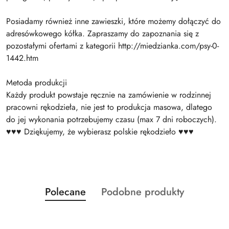
Posiadamy również inne zawieszki, które możemy dołączyć do
adresówkowego kółka. Zapraszamy do zapoznania się z
pozostałymi ofertami z kategorii http://miedzianka.com/psy-0-
1442.htm
Metoda produkcji
Każdy produkt powstaje ręcznie na zamówienie w rodzinnej
pracowni rękodzieła, nie jest to produkcja masowa, dlatego
do jej wykonania potrzebujemy czasu (max 7 dni roboczych).
♥♥♥ Dziękujemy, że wybierasz polskie rękodzieło ♥♥♥
Produkty
Produkty
Polecane
Podobne produkty
Pomiń karuzelę produktów
o
o
statusie:
statusie: