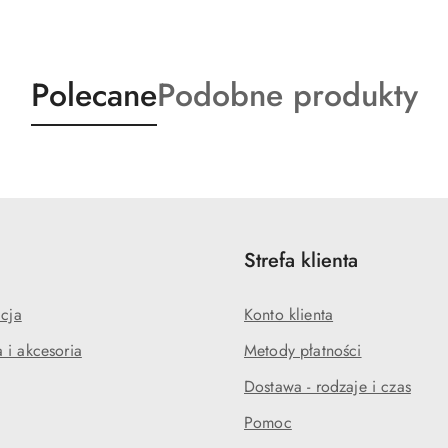
Produkty
Produkty
Polecane
Podobne produkty
o
o
statusie:
statusie:
Strefa klienta
acja
Konto klienta
 i akcesoria
Metody płatności
Dostawa - rodzaje i czas
Pomoc