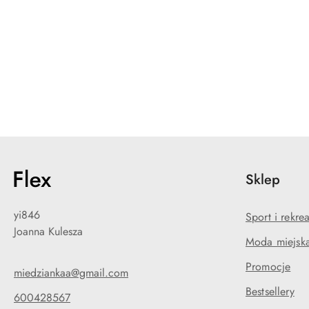
Pomiń karuzelę produktów
Sklep
yi846
Sport i rekre
Joanna Kulesza
Moda miejska
Promocje
miedziankaa@gmail.com
Bestsellery
600428567