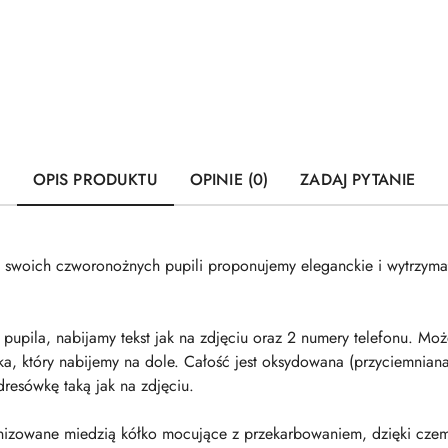
OPIS PRODUKTU
OPINIE (0)
ZADAJ PYTANIE
o swoich czworonożnych pupili proponujemy eleganckie i wytrzyma
upila, nabijamy tekst jak na zdjęciu oraz 2 numery telefonu. Mo
, który nabijemy na dole. Całość jest oksydowana (przyciemniana),
esówkę taką jak na zdjęciu.
zowane miedzią kółko mocujące z przekarbowaniem, dzięki czemu