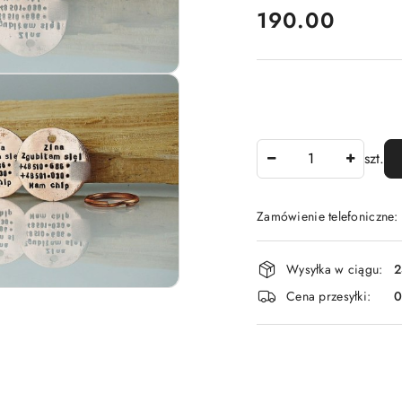
cena:
190.00
Ilość
szt.
Zamówienie telefoniczne
Dostępność
Wysyłka w ciągu:
2
i
Cena przesyłki:
dostawa