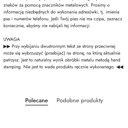
znaków za pomocą znaczników metalowych. Prosimy o
informację niezbędnych do wykonania adresówki, tj. imienia
psa i numerów telefonu. Jeśli Twój pies nie ma czipa, zaznacz
koniecznie, abyśmy nie nabijali tej informacji.
UWAGA
▶▶ Przy wybijaniu dwustronnym tekst ze strony przeciwnej
może się wybrzuszyć (przebijać) na stronę, na którą aktualnie
patrzysz. Jest to naturalny wynik obróbki metalu metodą hand
stamping. Nie jest to wada produktu ręcznie wykonanego. ◀◀
Produkty
Produkty
Polecane
Podobne produkty
Pomiń karuzelę produktów
o
o
statusie:
statusie: