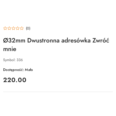
(0)
Ø32mm Dwustronna adresówka Zwróć
mnie
Symbol:
336
Dostępność:
Mało
cena:
220.00