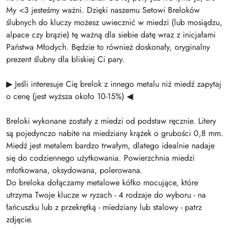
My <3 jesteśmy ważni. Dzięki naszemu Setowi Breloków
ślubnych do kluczy możesz uwiecznić w miedzi (lub mosiądzu,
alpace czy brązie) tę ważną dla siebie datę wraz z inicjałami
Państwa Młodych. Będzie to również doskonały, oryginalny
prezent ślubny dla bliskiej Ci pary.
▶ Jeśli interesuje Cię brelok z innego metalu niż miedź zapytaj
o cenę (jest wyższa około 10-15%) ◀
Breloki wykonane zostały z miedzi od podstaw ręcznie. Litery
są pojedynczo nabite na miedziany krążek o grubości 0,8 mm.
Miedź jest metalem bardzo trwałym, dlatego idealnie nadaje
się do codziennego użytkowania. Powierzchnia miedzi
młotkowana, oksydowana, polerowana.
Do breloka dołączamy metalowe kółko mocujące, które
utrzyma Twoje klucze w ryzach - 4 rodzaje do wyboru - na
łańcuszku lub z przekrętką - miedziany lub stalowy - patrz
zdjęcie.