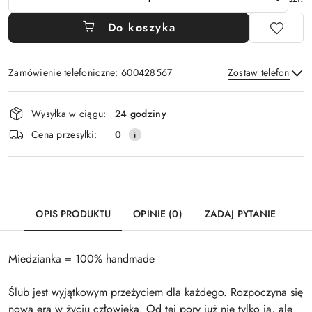
Do koszyka
Zamówienie telefoniczne: 600428567
Zostaw telefon
Dostępność
Wysyłka w ciągu:
24 godziny
i
Wyślij
Cena przesyłki:
0
dostawa
OPIS PRODUKTU
OPINIE (0)
ZADAJ PYTANIE
Miedzianka = 100% handmade
Ślub jest wyjątkowym przeżyciem dla każdego. Rozpoczyna się
nowa era w życiu człowieka. Od tej pory już nie tylko ja, ale