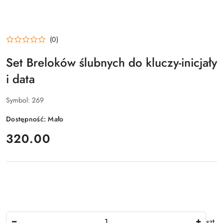
(0)
Set Breloków ślubnych do kluczy-inicjały
i data
Symbol:
269
Dostępność:
Mało
cena:
320.00
Ilość
szt.