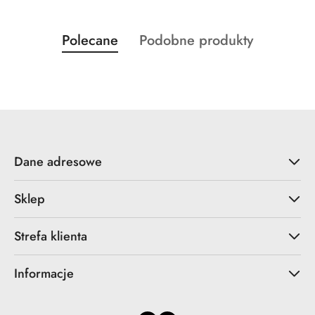
Produkty
Produkty
Polecane
Podobne produkty
Pomiń karuzelę produktów
o
o
statusie:
statusie:
Dane adresowe
Sklep
Strefa klienta
Informacje