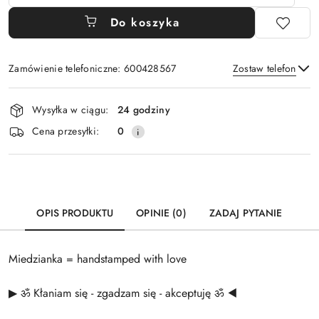
Do koszyka
Zamówienie telefoniczne: 600428567
Zostaw telefon
Dostępność
Wysyłka w ciągu:
24 godziny
i
Wyślij
Cena przesyłki:
0
dostawa
OPIS PRODUKTU
OPINIE (0)
ZADAJ PYTANIE
Miedzianka = handstamped with love
▶ ॐ Kłaniam się - zgadzam się - akceptuję ॐ ◀