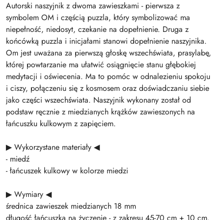
Autorski naszyjnik z dwoma zawieszkami - pierwsza z
symbolem OM i częścią puzzla, który symbolizować ma
niepełność, niedosyt, czekanie na dopełnienie. Druga z
końcówką puzzla i inicjałami stanowi dopełnienie naszyjnika.
Om jest uważana za pierwszą głoskę wszechświata, prasylabę,
której powtarzanie ma ułatwić osiągnięcie stanu głębokiej
medytacji i oświecenia. Ma to pomóc w odnalezieniu spokoju
i ciszy, połączeniu się z kosmosem oraz doświadczaniu siebie
jako części wszechświata. Naszyjnik wykonany został od
podstaw ręcznie z miedzianych krążków zawieszonych na
łańcuszku kulkowym z zapięciem.
▶ Wykorzystane materiały ◀
- miedź
- łańcuszek kulkowy w kolorze miedzi
▶ Wymiary ◀
średnica zawieszek miedzianych 18 mm
długość łańcuszka na życzenie - z zakresu 45-70 cm + 10 cm.