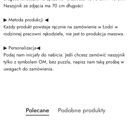
Naszyjnik ze zdjęcia ma 70 cm długości
▶ Metoda produkcji ◀
Każdy produkt powstaje ręcznie na zamówienie w Łodzi w
rodzinnej pracowni rękodzieła, nie jest to produkcja masowa.
▶ Personalizacja◀
Podaj nam inicjały do nabicia. Jeśli chcesz zamówić naszyjnik
tylko z symbolem OM, bez puzzla, napisz nam taką prośbę w
uwagach do zamówienia.
Produkty
Produkty
Polecane
Podobne produkty
Pomiń karuzelę produktów
o
o
statusie:
statusie: