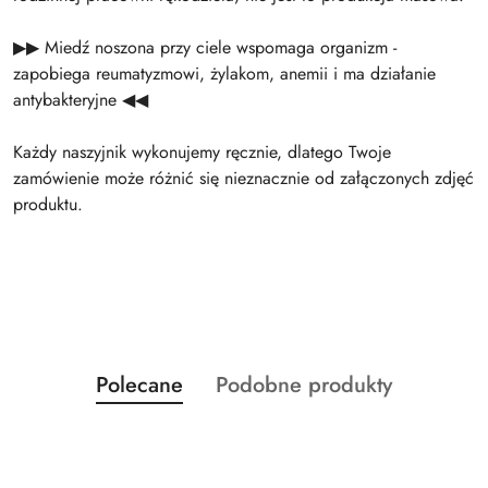
▶▶ Miedź noszona przy ciele wspomaga organizm -
zapobiega reumatyzmowi, żylakom, anemii i ma działanie
antybakteryjne ◀◀
Każdy naszyjnik wykonujemy ręcznie, dlatego Twoje
zamówienie może różnić się nieznacznie od załączonych zdjęć
produktu.
Produkty
Produkty
Polecane
Podobne produkty
Pomiń karuzelę produktów
o
o
statusie:
statusie: