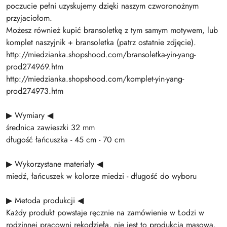
poczucie pełni uzyskujemy dzięki naszym czworonożnym
przyjaciołom.
Możesz również kupić bransoletkę z tym samym motywem, lub
komplet naszyjnik + bransoletka (patrz ostatnie zdjęcie).
http://miedzianka.shopshood.com/bransoletka-yin-yang-
prod274969.htm
http://miedzianka.shopshood.com/komplet-yin-yang-
prod274973.htm
▶ Wymiary ◀
średnica zawieszki 32 mm
długość łańcuszka - 45 cm - 70 cm
▶ Wykorzystane materiały ◀
miedź, łańcuszek w kolorze miedzi - długość do wyboru
▶ Metoda produkcji ◀
Każdy produkt powstaje ręcznie na zamówienie w Łodzi w
rodzinnej pracowni rękodzieła, nie jest to produkcja masowa.