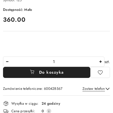
Symbol:
125
Dostępność:
Mało
cena:
360.00
Ilość
szt.
Do koszyka
Zamówienie telefoniczne: 600428567
Zostaw telefon
Dostępność
Wysyłka w ciągu:
24 godziny
i
Wyślij
Cena przesyłki:
0
dostawa