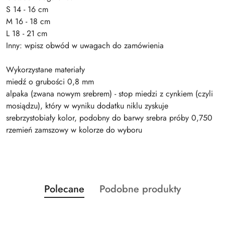
S 14 - 16 cm
M 16 - 18 cm
L 18 - 21 cm
Inny: wpisz obwód w uwagach do zamówienia
Wykorzystane materiały
miedź o grubości 0,8 mm
alpaka (zwana nowym srebrem) - stop miedzi z cynkiem (czyli
mosiądzu), który w wyniku dodatku niklu zyskuje
srebrzystobiały kolor, podobny do barwy srebra próby 0,750
rzemień zamszowy w kolorze do wyboru
Produkty
Produkty
Polecane
Podobne produkty
Pomiń karuzelę produktów
o
o
statusie:
statusie: